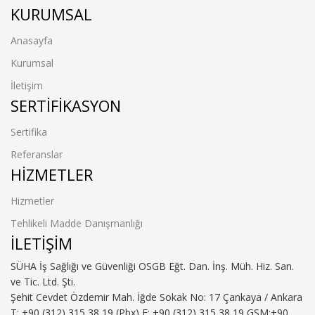
KURUMSAL
Anasayfa
Kurumsal
İletişim
SERTIFIKASYON
Sertifika
Referanslar
HIZMETLER
Hizmetler
Tehlikeli Madde Danışmanlığı
İLETIŞIM
SÜHA İş Sağlığı ve Güvenliği OSGB Eğt. Dan. İnş. Müh. Hiz. San.
ve Tic. Ltd. Şti.
Şehit Cevdet Özdemir Mah. İğde Sokak No: 17 Çankaya / Ankara
T: +90 (312) 315 38 19 (Pbx) F: +90 (312) 315 38 19,GSM:+90